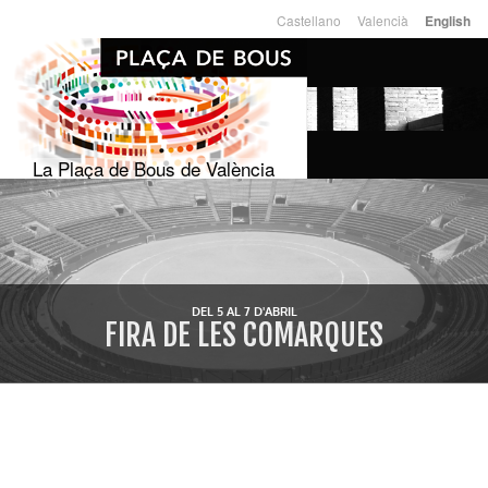
Skip to
Castellano
Valencià
English
Languages
main
content
La Plaça de Bous de València
DEL 5 AL 7 D'ABRIL
FIRA DE LES COMARQUES