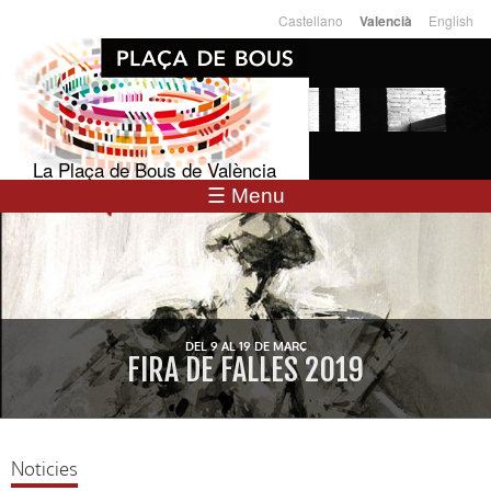
Vés al
Castellano
English
Valencià
Llengües
contingut
La Plaça de Bous de València
☰ Menu
DEL 9 AL 19 DE MARÇ
FIRA DE FALLES 2019
Noticies