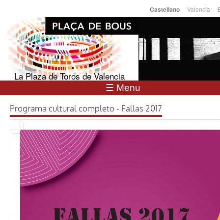
Pasar al
Valencià
Castellano
Idiomas
contenido
principal
La Plaza de Toros de Valencia
☰ Menu
Programa cultural completo - Fallas 2017